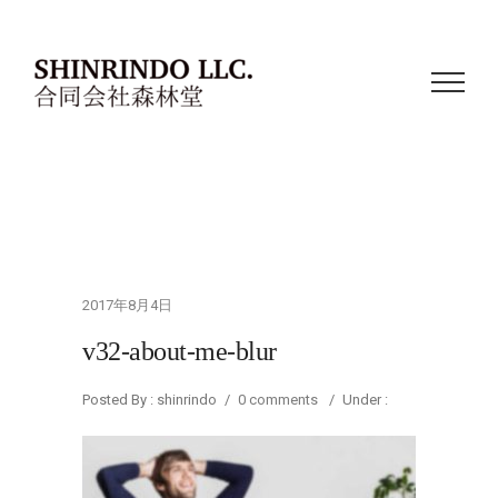
2017年8月4日
v32-about-me-blur
Posted By : shinrindo
/
0 comments
/
Under :