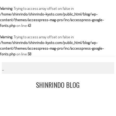
Warning
: Trying to access array offset on false in
/home/shinrindo/shinrindo-kyoto.com/public_html/blog/wp-
content/themes/accesspress-mag-pro/inc/accesspress-google-
fonts.php
on line
43
Warning
: Trying to access array offset on false in
/home/shinrindo/shinrindo-kyoto.com/public_html/blog/wp-
content/themes/accesspress-mag-pro/inc/accesspress-google-
fonts.php
on line
58
Skip
to
content
SHINRINDO BLOG