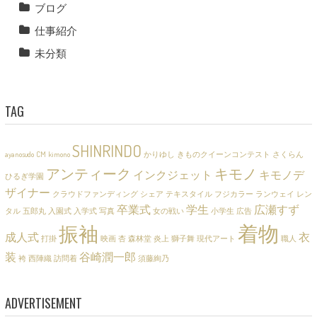
ブログ
仕事紹介
未分類
TAG
SHINRINDO
ayanosudo
CM
kimono
かりゆし
きものクイーンコンテスト
さくらん
アンティーク
キモノ
インクジェット
キモノデ
ひるぎ学園
ザイナー
クラウドファンディング
シェア
テキスタイル
フジカラー
ランウェイ
レン
卒業式
学生
広瀬すず
タル
五郎丸
入園式
入学式
写真
女の戦い
小学生
広告
着物
振袖
成人式
衣
打掛
映画
杏
森林堂
炎上
獅子舞
現代アート
職人
装
谷崎潤一郎
袴
西陣織
訪問着
須藤絢乃
ADVERTISEMENT