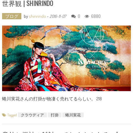
世界観 | SHINRINDO
ブログ
by
shinrindo
-
0
6880
2016-11-07
蜷川実花さんの打掛が物凄く売れてるらしい。 218
Tagged
クラウディア
打掛
蜷川実花