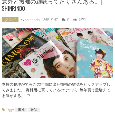
意外と振袖の雑誌ってたくさんある。|
SHINRINDO
ブログ
by
shinrindo
-
0
7672
2016-11-07
本棚の整理がてらこの1年間に出た振袖の雑誌をピックアップし
てみました。 資料用に買っているのですが、毎年買う量増えて
る気がする。 197
Tagged
振袖
雑誌