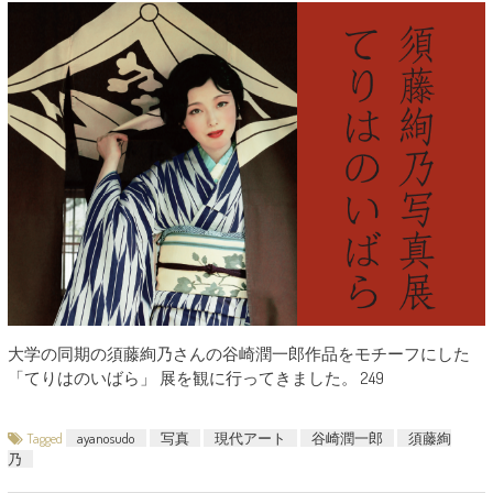
大学の同期の須藤絢乃さんの谷崎潤一郎作品をモチーフにした
「てりはのいばら」 展を観に行ってきました。 249
Tagged
ayanosudo
写真
現代アート
谷崎潤一郎
須藤絢
乃