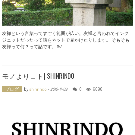
友禅という言葉ってすごく範囲が広い。友禅と言われてインク
ジェットだったって話をネットで見かけたりします。 そもそも
友禅って何？って話です。 157
モノよりコト| SHINRINDO
ブログ
by
shinrindo
-
0
6698
2016-11-09