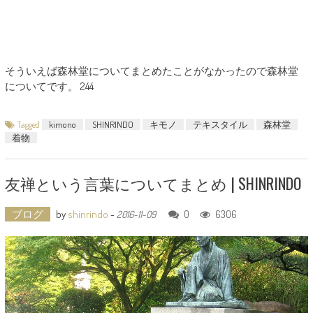
そういえば森林堂についてまとめたことがなかったので森林堂
についてです。 244
Tagged
kimono
SHINRINDO
キモノ
テキスタイル
森林堂
着物
友禅という言葉についてまとめ | SHINRINDO
ブログ
by
shinrindo
-
0
6306
2016-11-09