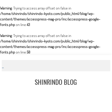
Warning
: Trying to access array offset on false in
/home/shinrindo/shinrindo-kyoto.com/public_html/blog/wp-
content/themes/accesspress-mag-pro/inc/accesspress-google-
fonts.php
on line
43
Warning
: Trying to access array offset on false in
/home/shinrindo/shinrindo-kyoto.com/public_html/blog/wp-
content/themes/accesspress-mag-pro/inc/accesspress-google-
fonts.php
on line
58
Skip
to
content
SHINRINDO BLOG