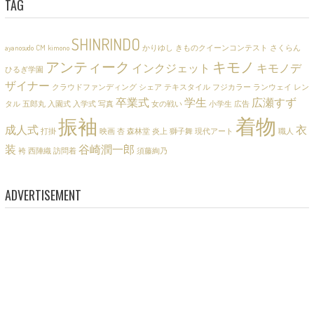
TAG
SHINRINDO
ayanosudo
CM
kimono
かりゆし
きものクイーンコンテスト
さくらん
アンティーク
キモノ
インクジェット
キモノデ
ひるぎ学園
ザイナー
クラウドファンディング
シェア
テキスタイル
フジカラー
ランウェイ
レン
卒業式
学生
広瀬すず
タル
五郎丸
入園式
入学式
写真
女の戦い
小学生
広告
着物
振袖
成人式
衣
打掛
映画
杏
森林堂
炎上
獅子舞
現代アート
職人
装
谷崎潤一郎
袴
西陣織
訪問着
須藤絢乃
ADVERTISEMENT