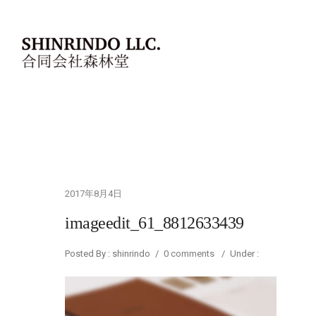
2017年8月4日
imageedit_61_8812633439
Posted By : shinrindo
/
0 comments
/
Under :