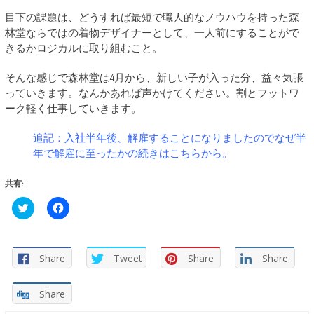
目下の課題は、どうすれば最短で職人的なノウハウを持った森
林堂ならではの着物デザイナーとして、一人前にすることがで
きるかロジカルに取り組むこと。
そんな感じで森林堂は4月から、新しい子が入った分、益々気張
っていきます。なんかあれば声かけてください。割とフットワ
ーク軽く仕事していきます。
追記：入社半年後、解雇することになりましたのでなぜ半
年で解雇に至ったかの続きはこちらから。
共有:
ク
Facebook
リ
で
ッ
共
ク
有
し
す
て
る
Share
Tweet
Share
Share
Twitter
に
で
は
共
ク
有
リ
Share
(新
ッ
し
ク