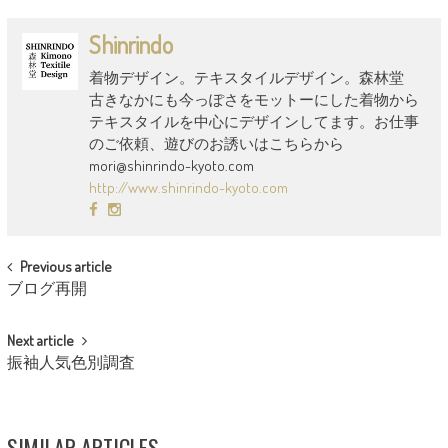
Shinrindo
着物デザイン。テキスタイルデザイン。森林堂
古きなかにも今っぽさをモットーにした着物から
テキスタイルを中心にデザインしてます。お仕事
のご依頼、遊びのお誘いはこちらから
mori@shinrindo-kyoto.com
http://www.shinrindo-kyoto.com
POST
Previous article
ブログ再開
NAVIGATION
Next article
振袖人気色別調査
SIMILAR ARTICLES