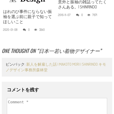
意外と振袖の雑誌ってたく
さんある。| SHINRINDO
はれのひ事件にならない振
2016-11-07
0
7671
袖を選ぶ前に親子で知って
ほしいこと
2020-01-08
0
3540
ONE THOUGHT ON “
日本一若い着物デザイナー
”
ピンバック:
新人を解雇した話 | MAKOTO MORI | SHINRINDO キモ
ノデザイン事務所森林堂
コメントを残す