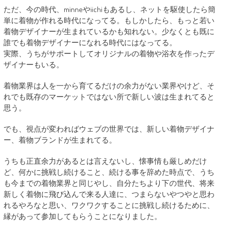
ただ、今の時代、minneやiichiもあるし、ネットを駆使したら簡
単に着物が作れる時代になってる。もしかしたら、もっと若い
着物デザイナーが生まれているかも知れない。少なくとも既に
誰でも着物デザイナーになれる時代にはなってる。
実際、うちがサポートしてオリジナルの着物や浴衣を作ったデ
ザイナーもいる。
着物業界は人を一から育てるだけの余力がない業界やけど、そ
れでも既存のマーケットではない所で新しい波は生まれてると
思う。
でも、視点が変わればウェブの世界では、新しい着物デザイナ
ー、着物ブランドが生まれてる。
うちも正直余力があるとは言えないし、懐事情も厳しめだけ
ど、何かに挑戦し続けること、続ける事を辞めた時点で、うち
も今までの着物業界と同じやし、自分たちより下の世代、将来
新しく着物に飛び込んで来る人達に、つまらないやつやと思わ
れるやろなと思い、ワクワクすることに挑戦し続けるために、
縁があって参加してもらうことになりました。