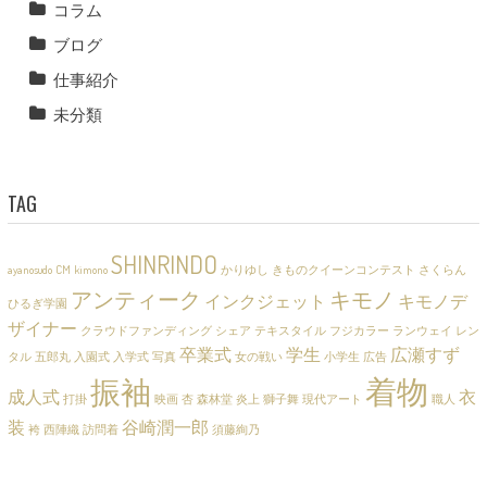
コラム
ブログ
仕事紹介
未分類
TAG
SHINRINDO
ayanosudo
CM
kimono
かりゆし
きものクイーンコンテスト
さくらん
アンティーク
キモノ
インクジェット
キモノデ
ひるぎ学園
ザイナー
クラウドファンディング
シェア
テキスタイル
フジカラー
ランウェイ
レン
卒業式
学生
広瀬すず
タル
五郎丸
入園式
入学式
写真
女の戦い
小学生
広告
着物
振袖
成人式
衣
打掛
映画
杏
森林堂
炎上
獅子舞
現代アート
職人
装
谷崎潤一郎
袴
西陣織
訪問着
須藤絢乃