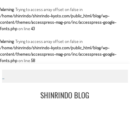
Warning
: Trying to access array offset on false in
/home/shinrindo/shinrindo-kyoto.com/public_html/blog/wp-
content/themes/accesspress-mag-pro/inc/accesspress-google-
fonts.php
on line
43
Warning
: Trying to access array offset on false in
/home/shinrindo/shinrindo-kyoto.com/public_html/blog/wp-
content/themes/accesspress-mag-pro/inc/accesspress-google-
fonts.php
on line
58
Skip
to
content
SHINRINDO BLOG